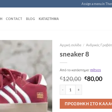
Assign a menu in Th
ΚΉ
CONTACT
BLOG
ΚΑΤΆΣΤΗΜΑ
Αρχική σελίδα
/
Ανδρικές Γραβάτ
sneaker 8
Από το κατάστημα:
mitsos
Original
Η
120,00
80,00
€
€
price
τρ
sneaker 8 ποσότητα
was:
τιμ
€120,00.
είνα
€80
ΠΡΟΣΘΉΚΗ ΣΤΟ ΚΑΛΆ