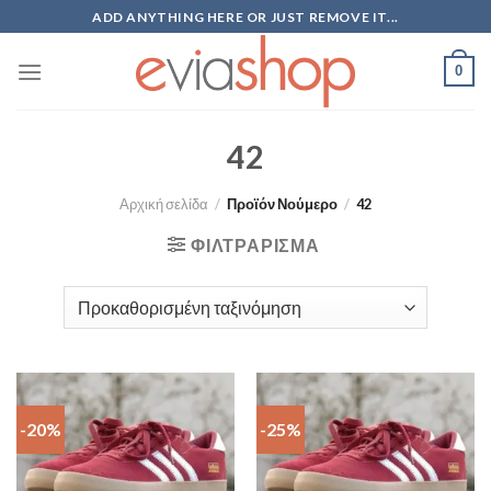
Skip
ADD ANYTHING HERE OR JUST REMOVE IT...
to
content
0
42
Αρχική σελίδα
/
Προϊόν Νούμερο
/
42
ΦΙΛΤΡΆΡΙΣΜΑ
-20%
-25%